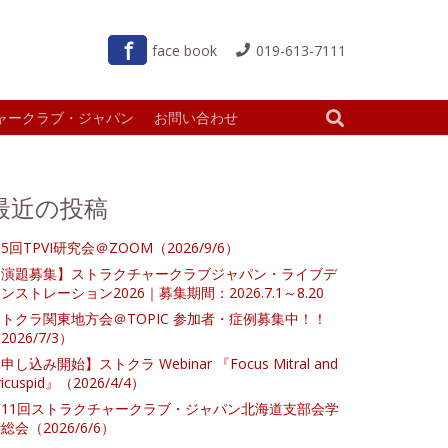
ｆ
face book
019-613-7111
ャークラブ・ジャパン
お問い合わせ
最近の投稿
5回TPVI研究会＠ZOOM（2026/9/6）
【演題募集】ストラクチャークラブジャパン・ライブデ
ンストレーション2026｜募集期間：2026.7.1～8.20
トクラ関東地方会＠TOPIC 参加者・症例募集中！！
2026/7/3）
申し込み開始】ストクラ Webinar 『Focus Mitral and
ricuspid』（2026/4/4）
第11回ストラクチャークラブ・ジャパン北海道支部会学
総会（2026/6/6）