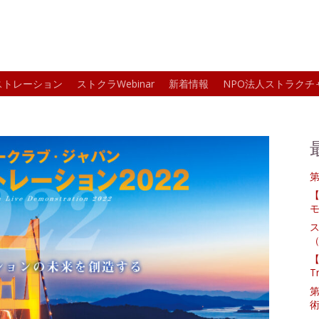
ストレーション
ストクラWebinar
新着情報
NPO法人ストラクチ
第
モ
ス
（
【
T
術