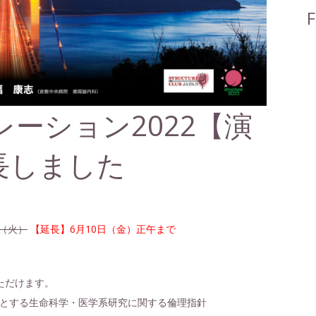
F
ーション2022【演
長しました
日（火）
【延長】6月10日（金）正午まで
ただけます。
とする生命科学・医学系研究に関する倫理指針