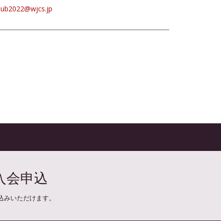
club2022@wjcs.jp
入会申込
込みいただけます。