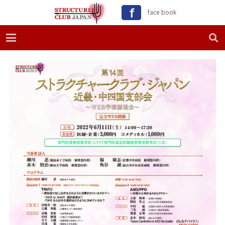
ｆ
face book