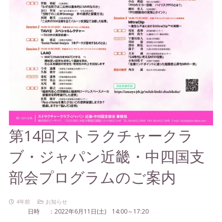
第14回ストラクチャークラ
ブ・ジャパン近畿・中四国支
部会プログラムのご案内
4年前
お知らせ
日時 ：
2022
年6月11日
(
土
)
14
:00
～17
:20