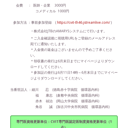
会費 ： 医師・企業 3000円
コメディカル 1000円
参加方法 ：事前参加登録 (
https://cvit-th46.jstreamlive.com/
)
・
株式会社JTBのAMARYSシステムにて行います。
＊ご入金確認後に視聴用URLをご登録のメールアドレス
宛てに通知いたします。
＊入金後の返金はございませんので予めご了承くださ
い。
＊領収書の発行は6月末日までにマイページよりダウン
ロードしてください。
＊参加証の発行は6月11日14時～6月末日までにマイペー
ジよりダウンロードしてください。
当番世話人 ：細川 忍 (徳島赤十字病院 循環器内科)
福 康志 (倉敷中央病院 循環器内科)
赤木 禎治 (岡山大学病院 循環器内科)
角谷 誠 (加古川中央市民病院 循環器内科)
専門医資格更新単位：CVIT専門医認定医制度資格更新単位（1
点）