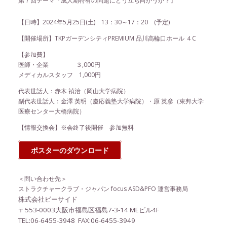
第７回テーマ『成人期特有の問題にどう立ち向かうか？』
【日時】
2024
年5月25日
(土
)
13：30
～17：20
(予定)
【開催場所】TKPガーデンシティPREMIUM 品川高輪口ホール ４C
【参加費】
医師・企業 ３,000円
メディカルスタッフ 1,000円
代表世話人：赤木 禎治（岡山大学病院）
副代表世話人：金澤 英明（慶応義塾大学病院）・原 英彦（東邦大学
医療センター大橋病院）
【情報交換会】※会終了後開催 参加無料
ポスターのダウンロード
＜問い合わせ先＞
ストラクチャークラブ・ジャパン focus ASD&PFO 運営事務局
株式会社ビーサイド
〒553-0003大阪市福島区福島7‐3‐14 MEビル4F
TEL:06-6455-3948 FAX:06-6455-3949