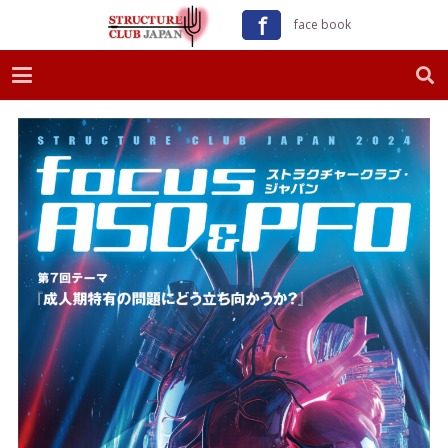
ｆ
face book