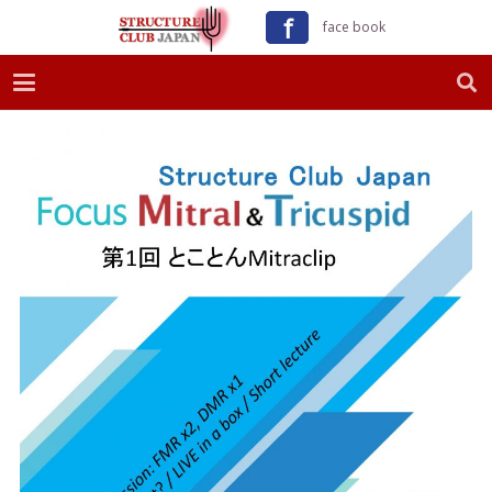
ｆ
face book