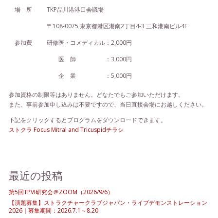
場 所
TKP品川港港口会議場
〒108-0075 東京都港区港南2丁目4-3 三和港南ビル4F
参加費
研修医・コメディカル：2,000円
医 師 ：3,000円
企 業 ：5,000円
参加資格の制限等はありません。どなたでもご参加いただけます。
また、事前参加申し込みは不要ですので、当日直接会場にお越しください。
下記をクリックするとプログラムをダウンロードできます。
ストクラ Focus Mitral and Tricuspidチラシ
最近の投稿
第5回TPVI研究会＠ZOOM（2026/9/6）
【演題募集】ストラクチャークラブジャパン・ライブデモンストレーション
2026｜募集期間：2026.7.1～8.20