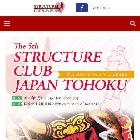
ｆ
face book