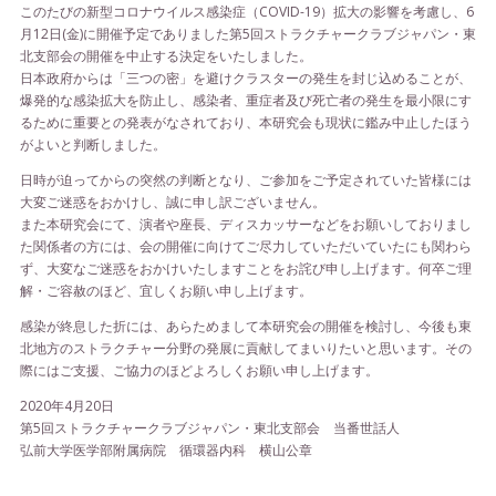
このたびの新型コロナウイルス感染症（COVID-19）拡大の影響を考慮し、6
月12日(金)に開催予定でありました第5回ストラクチャークラブジャパン・東
北支部会の開催を中止する決定をいたしました。
日本政府からは「三つの密」を避けクラスターの発生を封じ込めることが、
爆発的な感染拡大を防止し、感染者、重症者及び死亡者の発生を最小限にす
るために重要との発表がなされており、本研究会も現状に鑑み中止したほう
がよいと判断しました。
日時が迫ってからの突然の判断となり、ご参加をご予定されていた皆様には
大変ご迷惑をおかけし、誠に申し訳ございません。
また本研究会にて、演者や座長、ディスカッサーなどをお願いしておりまし
た関係者の方には、会の開催に向けてご尽力していただいていたにも関わら
ず、大変なご迷惑をおかけいたしますことをお詫び申し上げます。何卒ご理
解・ご容赦のほど、宜しくお願い申し上げます。
感染が終息した折には、あらためまして本研究会の開催を検討し、今後も東
北地方のストラクチャー分野の発展に貢献してまいりたいと思います。その
際にはご支援、ご協力のほどよろしくお願い申し上げます。
2020年4月20日
第5回ストラクチャークラブジャパン・東北支部会 当番世話人
弘前大学医学部附属病院 循環器内科 横山公章